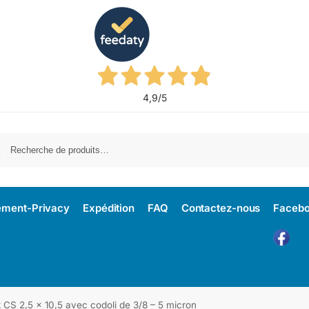
4,9
/5
Re
ement-Privacy
Expédition
FAQ
Contactez-nous
Faceb
ck CS 2,5 x 10,5 avec codoli de 3/8 – 5 micron