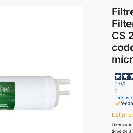
Filt
Filt
CS 2
codo
mic
0,0
/5
0
recensio
List pri
Filtre en l
tiges de 3