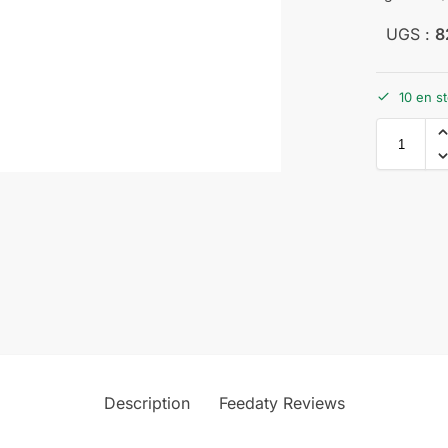
UGS :
8
10 en s
Description
Feedaty Reviews